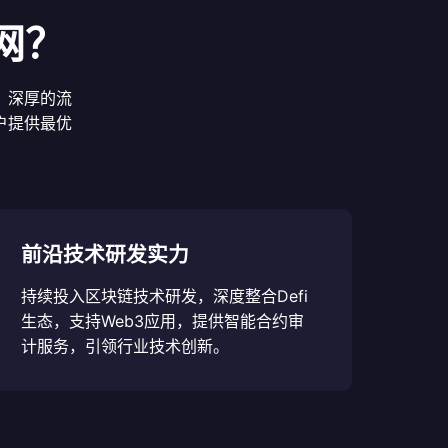
官网？
、深厚的流
户提供最优
前沿技术研发实力
持续投入区块链技术研发，深度整合Defi
生态，支持Web3应用，提供智能合约审
计服务，引领行业技术创新。