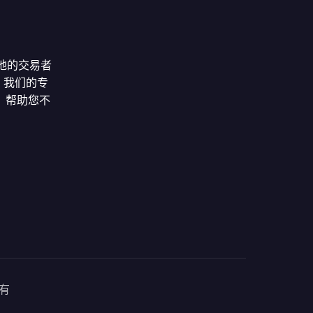
各地的交易者
。我们的专
，帮助您不
所有