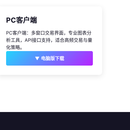
PC客户端
PC客户端：多窗口交易界面，专业图表分
析工具，API接口支持，适合高频交易与量
化策略。
▼ 电脑版下载