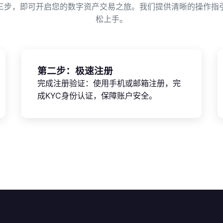
三步，即可开启您的数字资产交易之旅。我们提供清晰的操作指
松上手。
第二步：极速注册
完成注册验证：使用手机或邮箱注册，完
成KYC身份认证，保障账户安全。