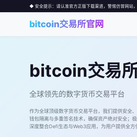
◆ 安全提示：请认准官方正版下载渠道，警惕仿冒网站
bitcoin交易所官网
bitcoin交
全球领先的数字货币交易平台
作为全球顶级数字货币交易平台，我们提供安全、
钱包隔离与多重签名技术，确保资产绝对安全；极
深度整合Defi生态与Web3应用，为用户提供全