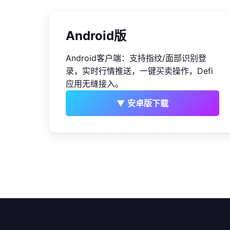
Android版
Android客户端：支持指纹/面部识别登
录，实时行情推送，一键买卖操作，Defi
应用无缝接入。
▼ 安卓版下载