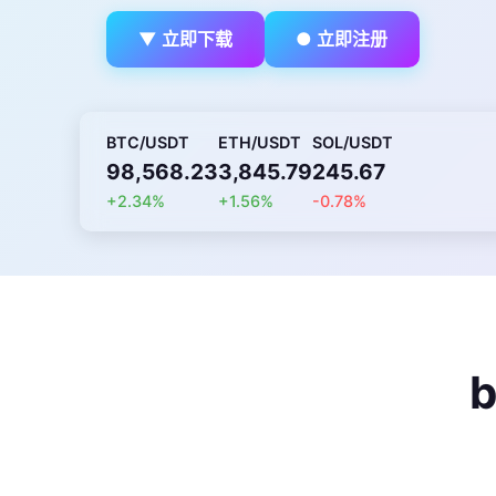
▼ 立即下载
● 立即注册
BTC/USDT
ETH/USDT
SOL/USDT
98,568.23
3,845.79
245.67
+2.34%
+1.56%
-0.78%